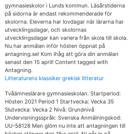
gymnasieskolor i Lunds kommun. Läsårstiderna
på sidorna är endast rekommenderade för
skolorna. Eleverna har lovdagar när lärarna har
utvecklingsdagar, och skolornas
utvecklingsdagar kan variera från skola till skola.
Nu har anmälan inför hösten öppnat på
antagning.se! Kom ihåg att göra din anmälan
senast den 15 april! Content tagged with
Antagning.
Litteraturens klassiker grekisk litteratur
Tvåämneslärare gymnasieskolan. Startperiod:
Hösten 2021 Period 1 Startvecka: Vecka 35
Slutvecka: Vecka 2 Nivå: Grundnivå
Undervisningsspråk: Svenska Anmälningskod:
UU-58128 Men glöm nu inte att antagningen till
hösten stänger den 18:e april. Ni går in på